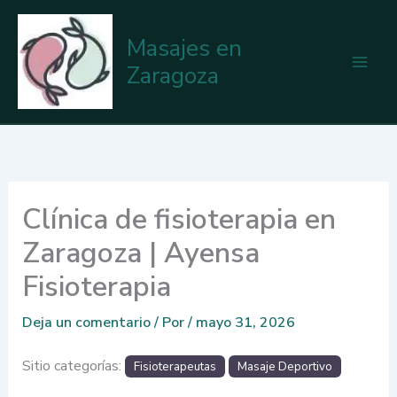
Ir
al
Masajes en
contenido
Zaragoza
Clínica de fisioterapia en
Zaragoza | Ayensa
Fisioterapia
Deja un comentario
/ Por
/
mayo 31, 2026
Sitio categorías:
Fisioterapeutas
Masaje Deportivo