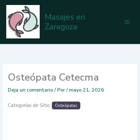
Ir
al
Masajes en
contenido
Zaragoza
Osteópata Cetecma
Deja un comentario
/ Por
/
mayo 21, 2026
Categorías de Sitio:
Osteópatas