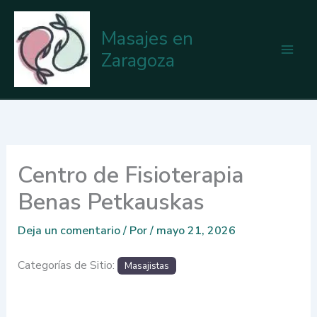
Ir
al
Masajes en
contenido
Zaragoza
Centro de Fisioterapia
Benas Petkauskas
Deja un comentario
/ Por
/
mayo 21, 2026
Categorías de Sitio:
Masajistas