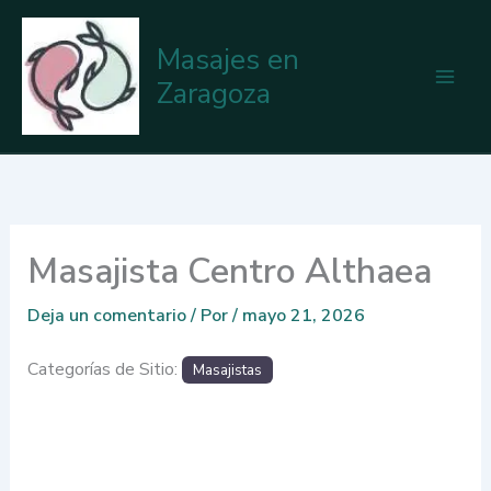
Ir
al
Masajes en
contenido
Zaragoza
Masajista Centro Althaea
Deja un comentario
/ Por
/
mayo 21, 2026
Categorías de Sitio:
Masajistas