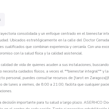
s
trayectoria consolidada y un enfoque centrado en el bienestar i
iudad. Ubicados estratégicamente en la calle del Doctor Cerrada,
les cualificados que combinan experiencia y cercanía. Con una ex
miso con la salud física y la calidad asistencial.
calidad de vida de quienes acuden a sus instalaciones, buscando s
 necesita cuidados físicos, a veces el **bienestar integral** y l
pecto personal, puedes consultar recursos de [tarot en Zaragoza
o de lunes a viernes, de 8:00 a 21:00, facilita que cualquier pa
aciones.
a decisión importante para tu salud a largo plazo. ASERHCO Doc
 en el centro de cada sesión. Tanto si necesitas rehabilitación 