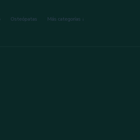
o
Osteópatas
Más categorías ↓